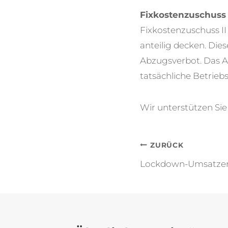
Fixkostenzuschuss 
Fixkostenzuschuss I
anteilig decken. Die
Abzugsverbot. Das Ab
tatsächliche Betrie
Wir unterstützen Sie
Beitragsna
ZURÜCK
Lockdown-Umsatzers