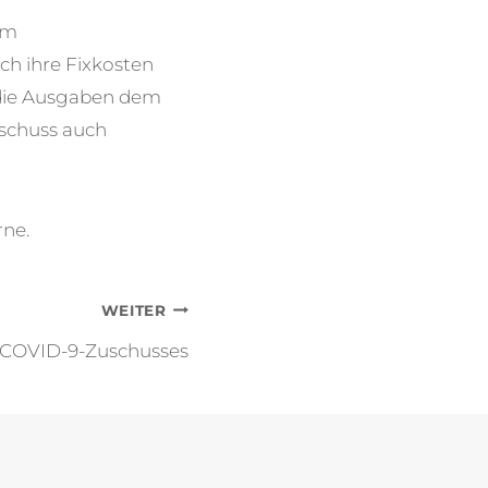
em
h ihre Fixkosten
n die Ausgaben dem
uschuss auch
rne.
WEITER
-COVID-9-Zuschusses