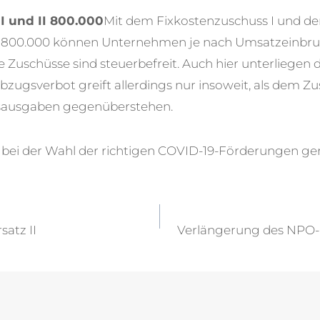
I und II 800.000
Mit dem Fixkostenzuschuss I und d
I 800.000 können Unternehmen je nach Umsatzeinbruc
se Zuschüsse sind steuerbefreit. Auch hier unterliege
zugsverbot greift allerdings nur insoweit, als dem Z
bsausgaben gegenüberstehen.
 bei der Wahl der richtigen COVID-19-Förderungen ge
vigation
atz II
Verlängerung des NPO