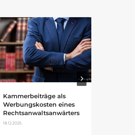
Kammerbeiträge als
Das Te
Werbungskosten eines
Entlas
Rechtsanwaltsanwärters
Überbl
18.12.2025
19.08.2022