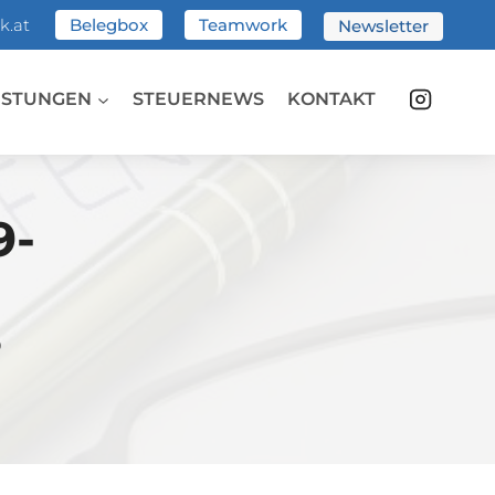
k.at
Belegbox
Teamwork
Newsletter
ISTUNGEN
STEUERNEWS
KONTAKT
9-
?