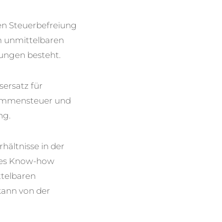
n Steuerbefreiung
im unmittelbaren
ungen besteht.
ersatz für
nkommensteuer und
ng.
ältnisse in der
ches Know-how
ttelbaren
kann von der