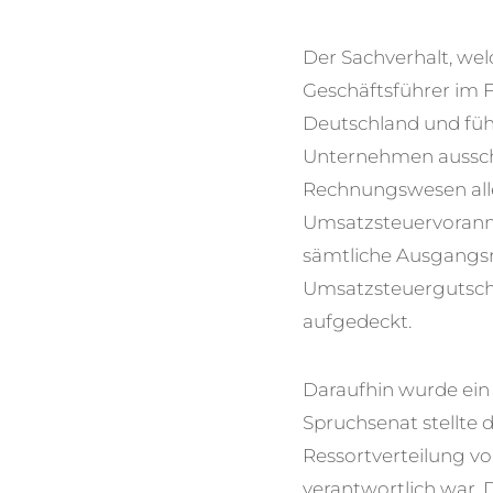
Der Sachverhalt, wel
Geschäftsführer im 
Deutschland und füh
Unternehmen aussche
Rechnungswesen alle
Umsatzsteuervoranme
sämtliche Ausgangsr
Umsatzsteuergutschr
aufgedeckt.
Daraufhin wurde ei
Spruchsenat stellte 
Ressortverteilung v
verantwortlich war.