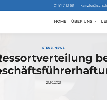
01 877 13 69
kanzlei@scholi
HOME
ÜBER UNS
LE
STEUERNEWS
Ressortverteilung be
schäftsführerhaft
21.10.2021