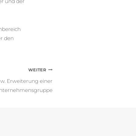
er und der
nbereich
er den
WEITER
. Erweiterung einer
nternehmensgruppe