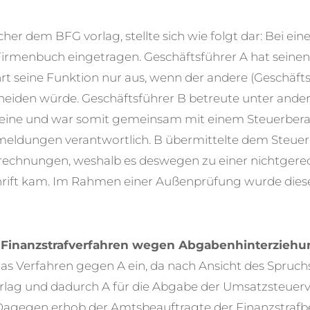
cher dem BFG vorlag, stellte sich wie folgt dar: Bei e
Firmenbuch eingetragen. Geschäftsführer A hat seinen
rt seine Funktion nur aus, wenn der andere (Geschäft
iden würde. Geschäftsführer B betreute unter ande
ine und war somit gemeinsam mit einem Steuerberat
ldungen verantwortlich. B übermittelte dem Steuerb
echnungen, weshalb es deswegen zu einer nichtgerec
ift kam. Im Rahmen einer Außenprüfung wurde diese
n
Finanzstrafverfahren wegen Abgabenhinterziehu
das Verfahren gegen A ein, da nach Ansicht des Spruch
orlag und dadurch A für die Abgabe der Umsatzsteue
 Dagegen erhob der Amtsbeauftragte der Finanzstraf