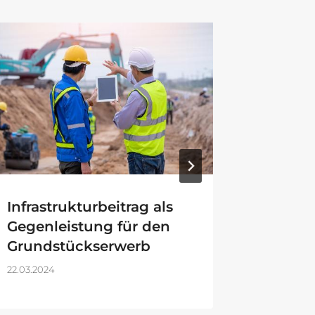
Infrastrukturbeitrag als
Einlag
Gegenleistung für den
Entna
Grundstückserwerb
Person
22.03.2024
19.09.2024