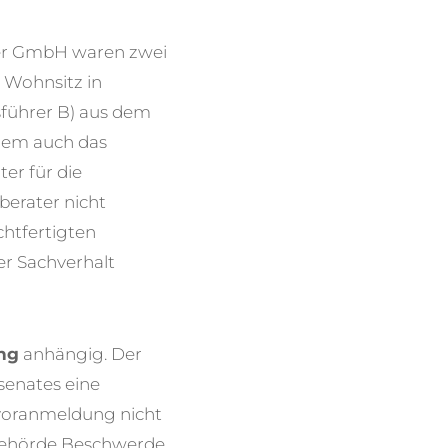
iner GmbH waren zwei
 Wohnsitz in
sführer B) aus dem
rem auch das
er für die
erater nicht
htfertigten
r Sachverhalt
ng
anhängig. Der
senates eine
rvoranmeldung nicht
behörde Beschwerde.