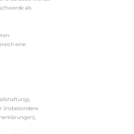
schwerde als
mten
reich eine
llshaftung),
r (insbesondere
nerklärungen),