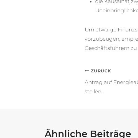
die Kausalität z
Uneinbringlichk
Um etwaige Finanzst
vorzubeugen, empfehl
Geschäftsführern zu 
Beitragsna
ZURÜCK
Antrag auf Energie
stellen!
Ähnliche Beiträge