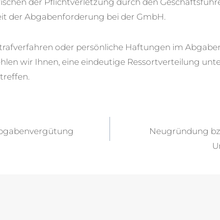
wischen der Pflichtverletzung durch den Geschäftsführ
eit der Abgabenforderung bei der GmbH.
rafverfahren oder persönliche Haftungen im Abgabe
en wir Ihnen, eine eindeutige Ressortverteilung unt
treffen.
vigation
abgabenvergütung
Neugründung bzw
U