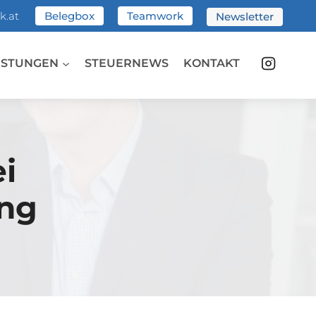
k.at
Belegbox
Teamwork
Newsletter
ISTUNGEN
STEUERNEWS
KONTAKT
i
ung