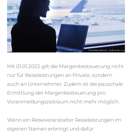
Mit 01.01.2022 gilt die Margenbesteuerung nicht
nur für Reiseleistungen an Private, sondern
auch
an Unternehmer. Zudem ist die pauschale
Ermittlung der Margenbesteuerung pro
Voranmeldungszeitraum nicht mehr möglich.
Wenn ein Reiseveranstalter Reiseleistungen im
eigenen Namen erbringt und dafür