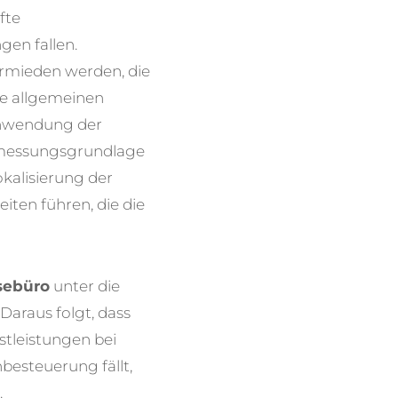
fte
gen fallen.
ermieden werden, die
ie allgemeinen
Anwendung der
emessungsgrundlage
kalisierung der
ten führen, die die
isebüro
unter die
Daraus folgt, dass
stleistungen bei
besteuerung fällt,
.