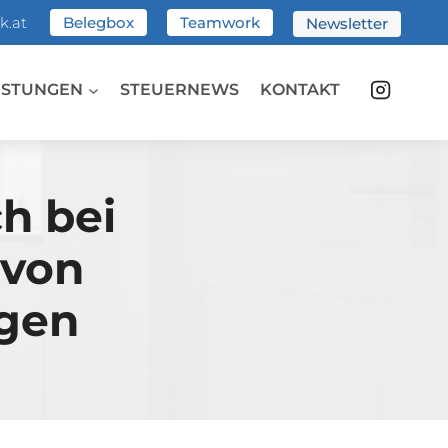
k.at
Belegbox
Teamwork
Newsletter
ISTUNGEN
STEUERNEWS
KONTAKT
h bei
 von
gen