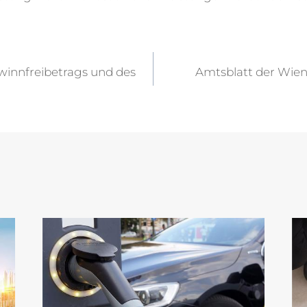
vigation
innfreibetrags und des
Amtsblatt der Wien