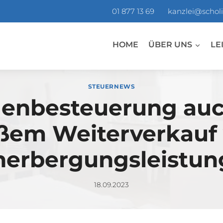
01 877 13 69
kanzlei@scholi
HOME
ÜBER UNS
LE
STEUERNEWS
enbesteuerung auc
ßem Weiterverkauf
herbergungsleistun
18.09.2023