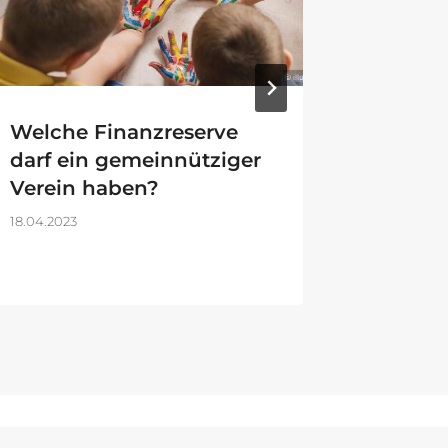
Welche Finanzreserve
Welche
darf ein gemeinnütziger
beim W
Verein haben?
14.07.2022
18.04.2023