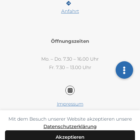
Anfahrt
Öffnungszeiten
Mo. – Do. 7.30 – 16.00 Uhr
Fr. 7.30 – 13.00 Uhr
Impressum
Datenschutz
Mit dem Besuch unserer Website akzeptieren unsere
AAB / AGB
Datenschutzerklärung
Akzeptieren