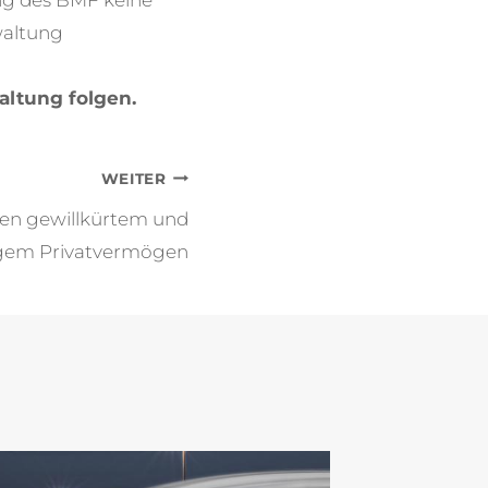
ng des BMF keine
waltung
altung folgen.
WEITER
en gewillkürtem und
gem Privatvermögen