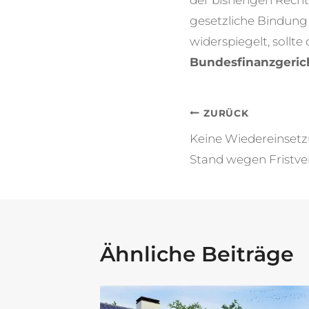
der bisherigen Rech
gesetzliche Bindung 
widerspiegelt, sollt
Bundesfinanzgerich
Beitragsna
ZURÜCK
Keine Wiedereinsetz
Stand wegen Fristve
Ähnliche Beiträge