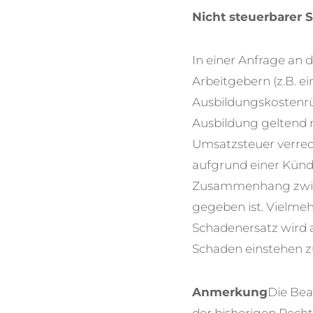
Nicht steuerbarer 
In einer Anfrage an 
Arbeitgebern (z.B. 
Ausbildungskostenrü
Ausbildung geltend
Umsatzsteuer verrec
aufgrund einer Künd
Zusammenhang zwisch
gegeben ist. Vielmeh
Schadenersatz wird a
Schaden einstehen zu
Anmerkung
Die Be