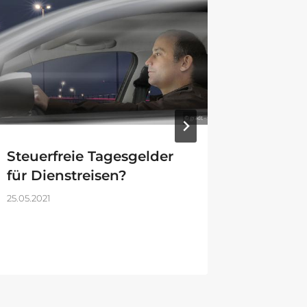
Steuerfreie Tagesgelder
Neues 
für Dienstreisen?
16.11.2023
25.05.2021