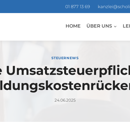
01 877 13 69
kanzlei@scholi
HOME
ÜBER UNS
LE
STEUERNEWS
 Umsatzsteuerpflic
ldungskostenrücke
24.06.2025