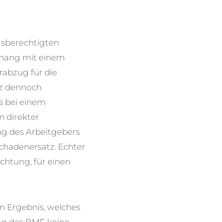
gsberechtigten
nhang mit einem
abzug für die
tz dennoch
s bei einem
 direkter
g des Arbeitgebers
Schadenersatz. Echter
chtung, für einen
 Ergebnis, welches