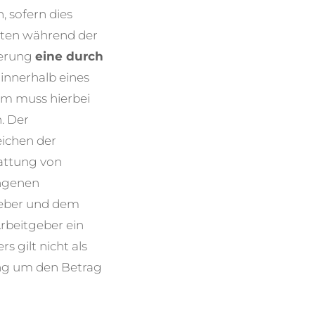
, sofern dies
sten während der
derung
eine durch
innerhalb eines
um muss hierbei
. Der
eichen der
tattung von
angenen
geber und dem
rbeitgeber ein
 gilt nicht als
ung um den Betrag