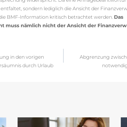
tsprechung widerspricht. Da eine Anfragebeantwortu
entfaltet, sondern lediglich die Ansicht der Finanzver
e die BMF-Information kritisch betrachtet werden.
Das
t muss nämlich nicht der Ansicht der Finanzverw
vigation
ung in den vorigen
Abgrenzung zwisch
rsäumnis durch Urlaub
notwendi