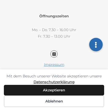
Öffnungszeiten
Mo. – Do. 7.30 – 16.00 Uhr
Fr. 7.30 – 13.00 Uhr
Impressum
Datenschutz
Mit dem Besuch unserer Website akzeptieren unsere
AAB / AGB
Datenschutzerklärung
Akzeptieren
Ablehnen