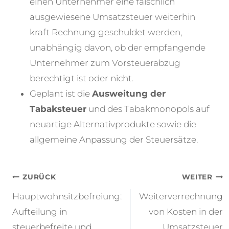
einen Unternehmer eine fälschlich
ausgewiesene Umsatzsteuer weiterhin
kraft Rechnung geschuldet werden,
unabhängig davon, ob der empfangende
Unternehmer zum Vorsteuerabzug
berechtigt ist oder nicht.
Geplant ist die
Ausweitung der
Tabaksteuer
und des Tabakmonopols auf
neuartige Alternativprodukte sowie die
allgemeine Anpassung der Steuersätze.
Beitragsnavigation
ZURÜCK
WEITER
Hauptwohnsitzbefreiung:
Weiterverrechnung
Aufteilung in
von Kosten in der
steuerbefreite und
Umsatzsteuer