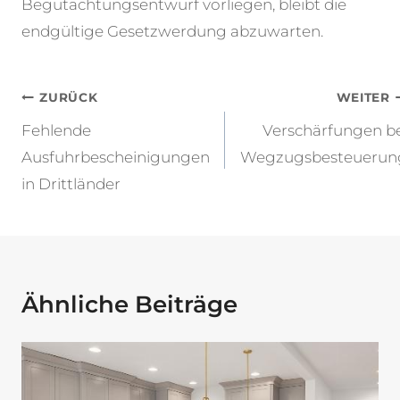
Begutachtungsentwurf vorliegen, bleibt die
endgültige Gesetzwerdung abzuwarten.
Beitragsnavigation
ZURÜCK
WEITER
Fehlende
Verschärfungen be
Ausfuhrbescheinigungen
Wegzugsbesteuerun
in Drittländer
Ähnliche Beiträge