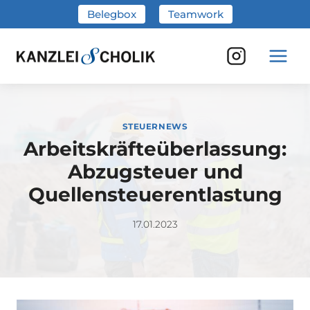
Zum
Belegbox
Teamwork
Inhalt
springen
STEUERNEWS
Arbeitskräfteüberlassung:
Abzugsteuer und
Quellensteuerentlastung
17.01.2023