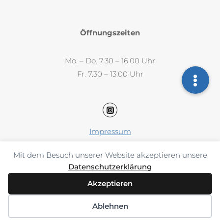
Öffnungszeiten
Mo. – Do. 7.30 – 16.00 Uhr
Fr. 7.30 – 13.00 Uhr
Impressum
Datenschutz
Mit dem Besuch unserer Website akzeptieren unsere
AAB / AGB
Datenschutzerklärung
Akzeptieren
Ablehnen