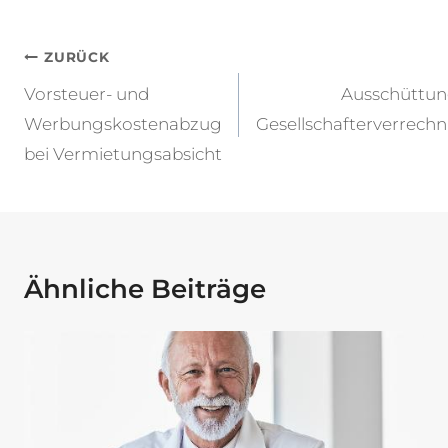
Beitragsnavigation
ZURÜCK
Vorsteuer- und
Ausschüttung
Werbungskostenabzug
Gesellschafterverrec
bei Vermietungsabsicht
Ähnliche Beiträge