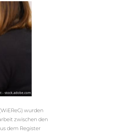
z (WiEReG) wurden
rbeit zwischen den
aus dem Register