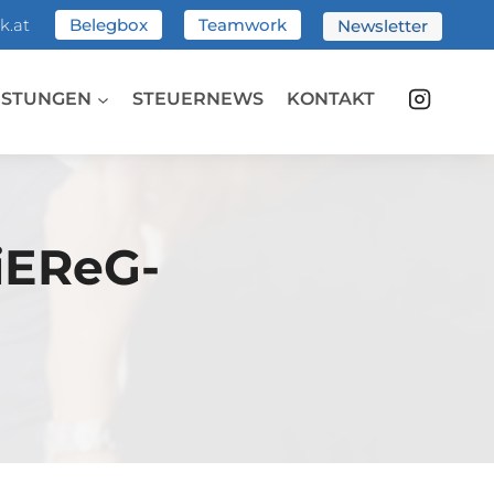
k.at
Belegbox
Teamwork
Newsletter
ISTUNGEN
STEUERNEWS
KONTAKT
iEReG-