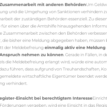
r Zusammenarbeit mit anderen Behörden
Um Geldw
rung und die Umgehung von Sanktionen verhindern zu 
arbeit der zuständigen Behörden essenziell. Zu dies
e für einen über die Amtshilfe hinausgehenden Inform
ie Zusammenarbeit zwischen den Behörden verbesser
r, die bisher eine Meldung abgegeben haben, müssen 
itt der Meldebefreiung
einmalig aktiv eine Meldung
n Anspruch nehmen zu können
. Gerade in Fällen, in
ls die Meldebefreiung erlangt wird, würde eine auto
dazu führen, dass aufgrund von Treuhandschaften, Kon
emeldete wirtschaftliche Eigentümer beendet werde
ng verhindert.
egister-Einsicht bei berechtigtem Interesse
Einrich
ls Förderungen vergeben, wird eine Einsicht in das Regi