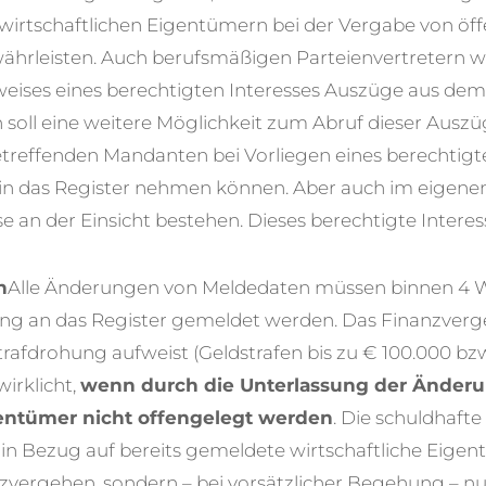
wirtschaftlichen Eigentümern bei der Vergabe von öff
hrleisten. Auch berufsmäßigen Parteienvertretern wi
eises eines berechtigten Interesses Auszüge aus dem
 soll eine weitere Möglichkeit zum Abruf dieser Ausz
treffenden Mandanten bei Vorliegen eines berechtigte
t in das Register nehmen können. Aber auch im eigen
se an der Einsicht bestehen. Dieses berechtigte Interes
n
Alle Änderungen von Meldedaten müssen binnen 4
ng an das Register gemeldet werden. Das Finanzverg
trafdrohung aufweist (Geldstrafen bis zu € 100.000 bzw
wirklicht,
wenn durch die Unterlassung der Ände
gentümer nicht offengelegt werden
. Die schuldhaft
 Bezug auf bereits gemeldete wirtschaftliche Eigentü
zvergehen, sondern – bei vorsätzlicher Begehung – nu