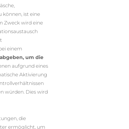
äsche,
können, ist eine
em Zweck wird eine
ationsaustausch
t
bei einem
 abgeben, um die
 denen aufgrund eines
matische Aktivierung
trollverhältnissen
n würden. Dies wird
tungen, die
ster ermöglicht, um