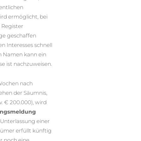
entlichen
rd ermöglicht, bei
 Register
üge geschaffen
n Interesses schnell
en Namen kann ein
se ist nachzuweisen.
 Wochen nach
ehen der Säumnis,
. € 200.000), wird
rungsmeldung
e Unterlassung einer
mer erfüllt künftig
r noch eine