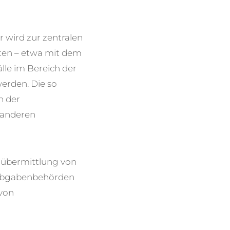
 wird zur zentralen
sten – etwa mit dem
lle im Bereich der
werden. Die so
n der
 anderen
nübermittlung von
e Abgabenbehörden
 von