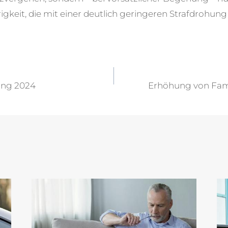
keit, die mit einer deutlich geringeren Strafdrohung 
vigation
ung 2024
Erhöhung von Fami