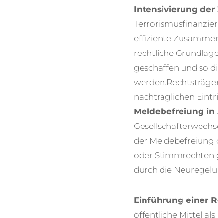
Intensivierung de
Terrorismusfinanzie
effiziente Zusammen
rechtliche Grundlag
geschaffen und so d
werden.
Rechtsträge
nachträglichen Eintr
Meldebefreiung i
Gesellschafterwechse
der Meldebefreiung 
oder Stimmrechten g
durch die Neuregelu
Einführung einer R
öffentliche Mittel a