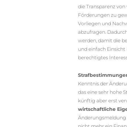
die Transparenz von 
Förderungen zu gewä
Vorliegen und Nachw
abzufragen. Dadurch
werden, damit die be
und einfach Einsich
berechtigtes Interes
Strafbestimmunge
Kenntnis der Änderu
das eine sehr hohe S
künftig aber erst ver
wirtschaftliche Ei
Änderungsmeldung in
nicht mehr ein Finan