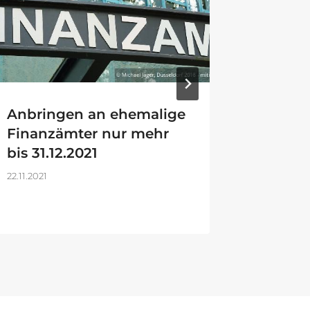
Anbringen an ehemalige
Abgabe
Finanzämter nur mehr
durch 
bis 31.12.2021
18.12.2025
22.11.2021