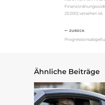
Finanzordnungswidrig
25.000) versehen ist.
Beitragsna
ZURÜCK
Progressionsabgelt
Ähnliche Beiträge